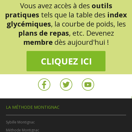
Vous avez accès à des
outils
pratiques
tels que la table des
index
glycémiques
, la courbe de poids, les
plans de repas
, etc. Devenez
membre
dès aujourd'hui !
LA MÉTHODE MONTIGNAC
Sybille Montignac
Méthode Montignac