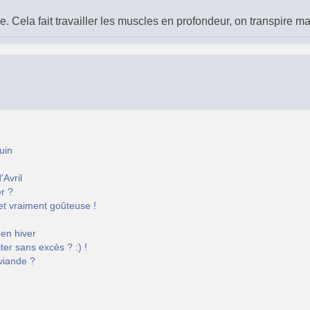
e. Cela fait travailler les muscles en profondeur, on transpire 
uin
'Avril
r ?
et vraiment goûteuse !
en hiver
ter sans excès ? :) !
viande ?