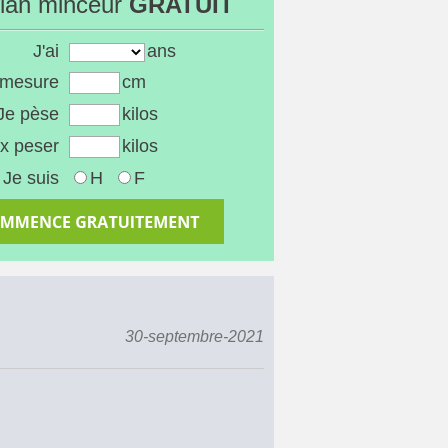
ilan minceur
GRATUIT
J'ai
ans
 mesure
cm
Je pèse
kilos
x peser
kilos
Je suis
H
F
30-septembre-2021