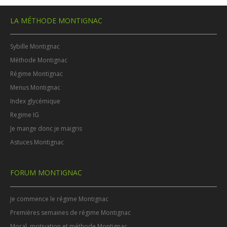
LA MÉTHODE MONTIGNAC
Sybille Montignac
Méthode Montignac
Régime Montignac
Menus Montignac
Index glycémique
Regime IG
Je mange donc je maigris
Astuces Montignac
FORUM MONTIGNAC
Je commence le régime Montignac
Premières semaines de régime Montignac
Moral, motivation et méthode Montignac