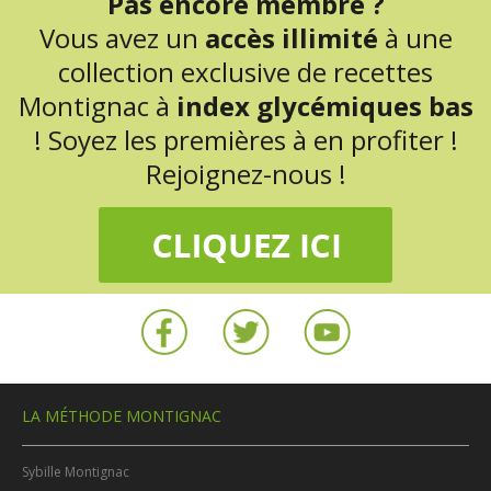
Pas encore membre ?
Vous avez un
accès illimité
à une
collection exclusive de recettes
Montignac à
index glycémiques bas
! Soyez les premières à en profiter !
Rejoignez-nous !
LA MÉTHODE MONTIGNAC
Sybille Montignac