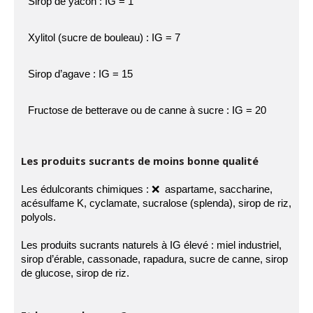
Sirop de yacon :
IG = 1
Xylitol (sucre de bouleau) :
IG = 7
Sirop d’agave :
IG = 15
Fructose de betterave ou de canne à sucre :
IG = 20
Les produits sucrants de moins bonne qualité
Les édulcorants chimiques : ❌ aspartame, saccharine,
acésulfame K, cyclamate, sucralose (splenda), sirop de riz,
polyols.
Les produits sucrants naturels à IG élevé : miel industriel,
sirop d’érable, cassonade, rapadura, sucre de canne, sirop
de glucose, sirop de riz.