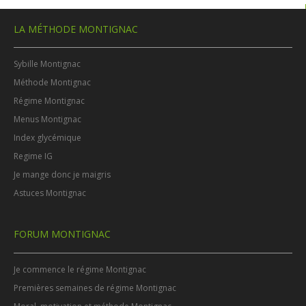
LA MÉTHODE MONTIGNAC
Sybille Montignac
Méthode Montignac
Régime Montignac
Menus Montignac
Index glycémique
Regime IG
Je mange donc je maigris
Astuces Montignac
FORUM MONTIGNAC
Je commence le régime Montignac
Premières semaines de régime Montignac