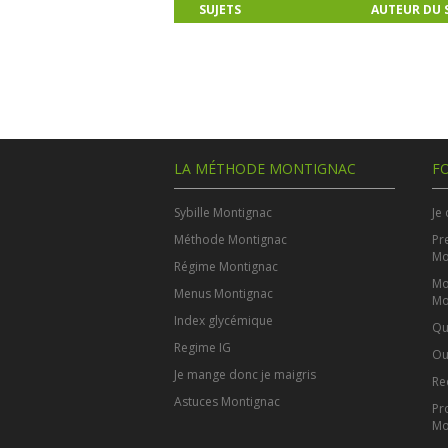
SUJETS
AUTEUR DU 
LA MÉTHODE MONTIGNAC
F
Sybille Montignac
Je
Méthode Montignac
Pr
Mo
Régime Montignac
Mo
Menus Montignac
Mo
Index glycémique
Qu
Regime IG
Ou
Je mange donc je maigris
Re
Astuces Montignac
Pr
Mo