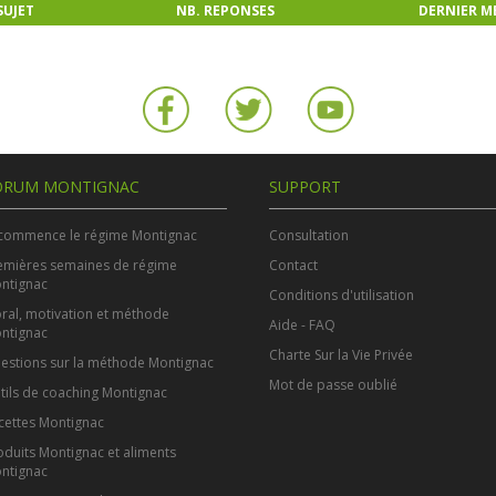
SUJET
NB. REPONSES
DERNIER M
ORUM MONTIGNAC
SUPPORT
 commence le régime Montignac
Consultation
emières semaines de régime
Contact
ntignac
Conditions d'utilisation
ral, motivation et méthode
Aide - FAQ
ntignac
Charte Sur la Vie Privée
estions sur la méthode Montignac
Mot de passe oublié
tils de coaching Montignac
cettes Montignac
oduits Montignac et aliments
ntignac