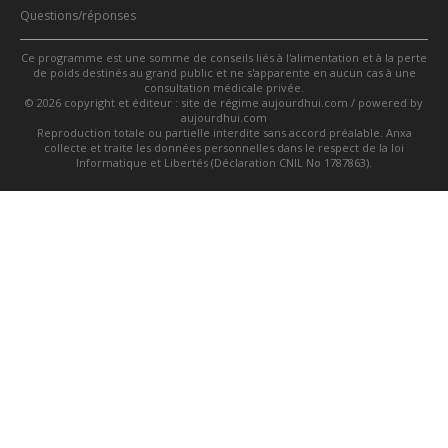
Questions/réponses
Ce programme est une somme de conseils liés à l'alimentation et à la perte
de poids destinés au grand public et ne s'apparente en aucun cas à une
consultation médicale privée.
© 2026 copyright et éditeur : site de régime aujourdhui.com / powered by
aujourdhui.com
Reproduction totale ou partielle interdite sans accord préalable. Anxa
collecte et traite les données personnelles dans le respect de la loi
Informatique et Libertés (Déclaration CNIL No 1787863).