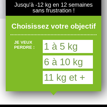
Jusqu'à -12 kg en 12 semaines
sans frustration !
Choisissez votre objectif
JE VEUX
1 à 5 kg
PERDRE :
6 à 10 kg
11 kg et +